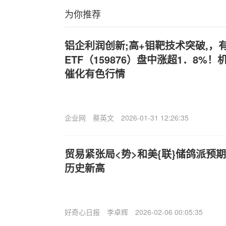
为你推荐
铝企利润创新;高+钼靶技术突破,，
ETF（159876）盘中涨超1．8%
催化有色行情
企业网
蔡英文
2026-01-31 12:26:35
贸易紧张局<势>和美{联}储鸽派预
历史新高
好奇心日报
李卓辉
2026-02-06 00:05:35