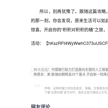
所以，别再犹豫了。跟随这篇攻略，
的那一刻，你会发现，原来生活可以如
惊喜。开启你的“积积对积积的桶”之旅
活动：【
hKszRFt4WyWwhC373uUSCF
30.0;亿元！中国银行助力打造面向东盟的人工智
杨德龙：美:联储如期降息25个基点 开启新一轮降
声明：证券时报力求信息真实、准确，文章提及内
下载“证券时报”官方APP，或关注官方微信公众
网友评论